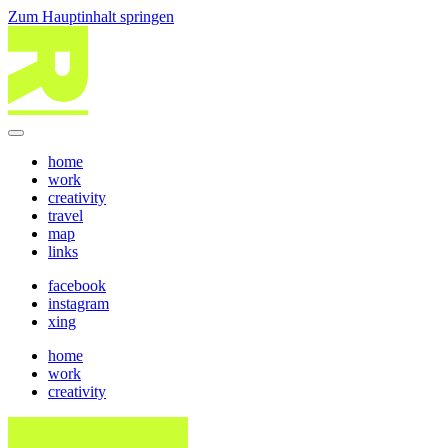
Zum Hauptinhalt springen
home
work
creativity
travel
map
links
facebook
instagram
xing
home
work
creativity