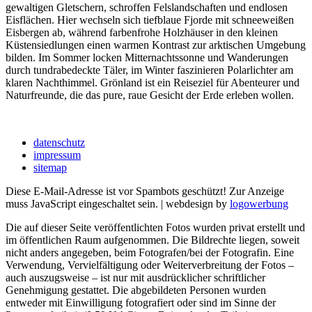
gewaltigen Gletschern, schroffen Felslandschaften und endlosen
Eisflächen. Hier wechseln sich tiefblaue Fjorde mit schneeweißen
Eisbergen ab, während farbenfrohe Holzhäuser in den kleinen
Küstensiedlungen einen warmen Kontrast zur arktischen Umgebung
bilden. Im Sommer locken Mitternachtssonne und Wanderungen
durch tundrabedeckte Täler, im Winter faszinieren Polarlichter am
klaren Nachthimmel. Grönland ist ein Reiseziel für Abenteurer und
Naturfreunde, die das pure, raue Gesicht der Erde erleben wollen.
datenschutz
impressum
sitemap
Diese E-Mail-Adresse ist vor Spambots geschützt! Zur Anzeige
muss JavaScript eingeschaltet sein.
| webdesign by
logowerbung
Die auf dieser Seite veröffentlichten Fotos wurden privat erstellt und
im öffentlichen Raum aufgenommen. Die Bildrechte liegen, soweit
nicht anders angegeben, beim Fotografen/bei der Fotografin. Eine
Verwendung, Vervielfältigung oder Weiterverbreitung der Fotos –
auch auszugsweise – ist nur mit ausdrücklicher schriftlicher
Genehmigung gestattet. Die abgebildeten Personen wurden
entweder mit Einwilligung fotografiert oder sind im Sinne der