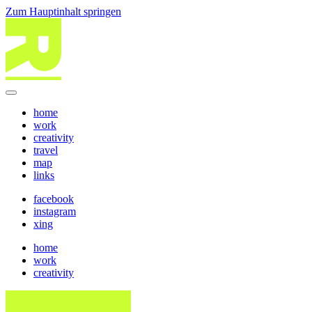
Zum Hauptinhalt springen
home
work
creativity
travel
map
links
facebook
instagram
xing
home
work
creativity